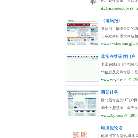
电、硬件资讯、导购评
风格，致力打造中国最
it.21cn.com/mobile
- 
《电脑报》
速读网，最快最新的的
正在发生的重大创新和
www.shudoo.com
- 2
非常在线硬件门户
非常在线IT门户网站包括
销信息及文章专题，是IT
www.veryol.com
- 20
西部硅谷
西北最专业的IT门户网站
40个大型频道，每天发
案的提供场所
www.3qit.com
- 2014
电脑报论坛
电脑报官方网站-瓢虫