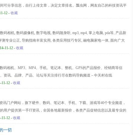
间可分享信息，自行上传文章，决定文章排名。瓢虫网，网友自己的科技资讯平
11-12 -
收藏
机, 数码摄像机, 数字电视, 数码随身听, mp3, mp4, 掌上电脑, pda等, 产品新
评测专业公正, 导购指南丰富实用, 各类应用技巧专区, 融电脑家电一体, 面向广大
活体验者, 打造大众数码资讯传播平台,指导数字家庭消费和娱乐.
14-11-12 -
收藏
供数码相机、MP3、MP4、手机、笔记本、整机、GPS的产品报价、经销商等信
、资讯、品牌、产品、论坛等关注排行尽在数码导购频道－中关村在线
-11-12 -
收藏
第一资讯门户网站，旗下硬件、数码、笔记本、手机、下载、游戏等40个专业频道，
的用户提供第一手IT资讯，全国各地最新报价，各类产品促销信息以及最专业的
厂商，经销商提供一个信息共享，交流互动综合平台。
-11-12 -
收藏
的一切