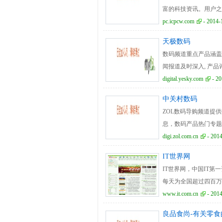
富的科技资讯。用户之
台。\"
pc.icpcw.com
- 2014-
天极数码
数码频道重点产品涵盖数码相
闻报道及时深入, 产品
数码爱好者以及数字生
digital.yesky.com
- 20
中关村数码
ZOL数码导购频道提
息，数码产品热门专题
digi.zol.com.cn
- 2014
IT世界网
IT世界网，中国IT
每天为全国超过四百万
评测文章，为消费者，
www.it.com.cn
- 2014
良品食尚-有关零食