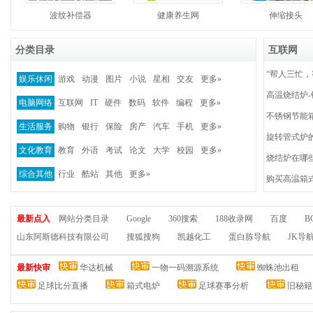
波纹补偿器
健康养生网
伸缩接头
分类目录
互联网
“帮人三忙
娱乐休闲
游戏
动漫
图片
小说
星相
交友
更多»
高温烧结炉
电脑网络
互联网
IT
硬件
数码
软件
编程
更多»
不锈钢节能
生活服务
购物
银行
保险
房产
汽车
手机
更多»
旋转管式炉
文化教育
教育
外语
考试
论文
大学
校园
更多»
烧结炉在哪
综合其他
行业
酷站
其他
更多»
购买高温箱
最新点入
网站分类目录
Google
360搜索
188收录网
百度
B
山东阿斯德科技有限公司
搜狐搜狗
凯越化工
蛋白胨导航
JK导
最新快审
华达机械
一物一码溯源系统
蜘蛛池出租
足球比分直播
箱式电炉
足球赛事分析
旧秘籍