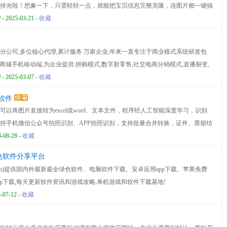
掉光啦！想象一下，只需轻轻一点，就能把宝贝信息完整克隆，连图片都一键搞
中的“懒人福音”。谋臣界电商工具，专为像你这样的电商达人设计。无论是搬
- 2025-03-21 -
收藏
，它都能帮你轻松完成。速度快到让你怀疑人生，操作简单到连新手都不会懵。
，性价比这块拿捏得死死的，钱包不会喊痛的那种。告别繁琐，拥抱高效。你的
分公司,多位核心代理,累计服务.万家企业,年来一直专注于商业模式系统研发包
了哦！
p,h商城手机移动端,为企业提供:拼购模式,数字新零售,社交电商分销模式,直播裂变,
oo异业联盟等上百种模式制度为企业全方位提供解决方案.
- 2025-03-07 -
收藏
软件
以将图片直接转为excel或word、文本文件，程序经人工智能深度学习，识别
持手机微信公众号拍照识别、APP拍照识别，支持批量合并转换，证件、票据结
4-08-28 -
收藏
绿色软件分享平台
ip.com)提供国内外最新最全绿色软件、电脑软件下载、安卓应用app下载、苹果免费
p下载,每天更新软件资讯和游戏攻略,单机游戏和软件下载基地!
-07-12 -
收藏