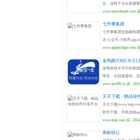
息，这样下去头发都要
定。没错，这就是传说
www.mouchenjie.com
家、上架还是批量处理
七件事集团
还在担心价格？放心吧
七件事集团全国拥有家
竞争对手可能已经在用
含:公众号,小程序,ap
微分销商城系统研发,
www.qijianshigw.com
金鸣图片转EXCEL
金鸣表格文字识别系统可
率高，识别速度快，支
构化合并转为excel。
www.jm189.cn
- 202
天天下载 - 精品
天天下载(www.ttz
软件下载、手机游戏ap
www.ttzip.com
- 2024
商标转让