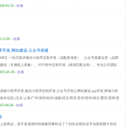
026-03-10 -
收藏
5-11-01 -
收藏
程序开发,网站建设,公众号搭建
000080】一站式提供微信小程序定制开发（适配多场景）、公众号搭建运营（品牌
建设（专属线上形象）、APP/软件定制开发（精准匹配业务）。专业公司团队
业经验，为企业量身打造数字化解决方案，助力降本增效、抢占市场先机！
2025-05-30 -
收藏
都小程序开发,微信小程序定制开发,公众号开发公网站建设,app开发,商城小程
信息,(北京/上海/广州/深圳/杭州/成都/武汉/西安/苏州/郑州/南京/重庆/昆明/贵
微信小程序定制开发服务，想要了解更多详情,请联系我们。
025-04-28 -
收藏
箱
上架商品，是不是感觉时间都被琐事耗光了？别告诉我你还手动复制图片和信