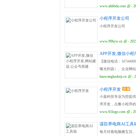
www.ahhbda.com
- 2
小程序开发公司
小程序开发公司
www.99hyw.cn
- 202
APP开发,微信小
【微信电话：16744
曝光利器）、企业网站
深耕技术，10年+行
haowangluokeji.cn
- 
小程序开发
小嘉科技专业为您提供成
序开发，点餐小程序的相关
阳/南昌/福州/合肥)
www.61logo.com
- 2
谋臣界电商AI工具
每天对着电脑搬宝贝、