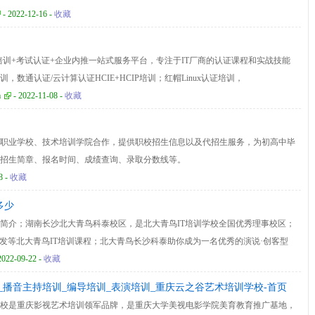
- 2022-12-16 -
收藏
培训+考试认证+企业内推一站式服务平台，专注于IT厂商的认证课程和实战技能
，数通认证/云计算认证HCIE+HCIP培训；红帽Linux认证培训，
SA培训。
m
- 2022-11-08 -
收藏
职业学校、技术培训学院合作，提供职校招生信息以及代招生服务，为初高中毕
招生简章、报名时间、成绩查询、录取分数线等。
8 -
收藏
多少
简介；湖南长沙北大青鸟科泰校区，是北大青鸟IT培训学校全国优秀理事校区；
/大数据开发等北大青鸟IT培训课程；北大青鸟长沙科泰助你成为一名优秀的演说·创客型
！北大青鸟学费一年多少，欢迎来电咨询
2022-09-22 -
收藏
_播音主持培训_编导培训_表演培训_重庆云之谷艺术培训学校-首页
校是重庆影视艺术培训领军品牌，是重庆大学美视电影学院美育教育推广基地，