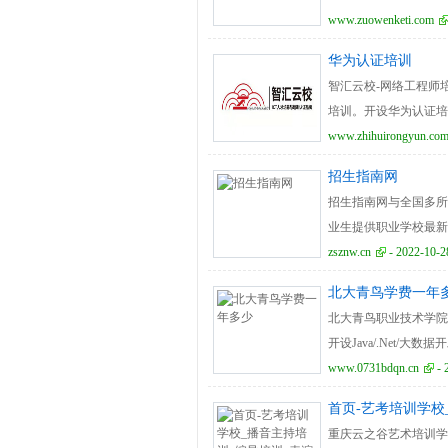
www.zuowenketi.com
华为认证培训
智汇云校-网络工程师
培训。开设华为认证培训
RHCA+RHCE+RHC
www.zhihuirongyun.co
招生指南网
招生指南网与全国多所
业生提供职业学校最新
zsznw.cn
- 2022-10-2
北大青鸟学费一年
北大青鸟职业技术学院
开设Java/.Net
跨境电商与互联网人才
www.0731bdqn.cn
- 
首页-艺考培训学校
重庆云之谷艺术培训学