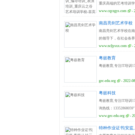
重庆高端的艺考培训学
电话：023-62520266
www.cqyzgys.com
- 
南昌亮剑艺术学校
南昌亮剑艺术学校在南
的领导下，在社会各界
大高校输送了大量高素
www.ncljysxx.com
- 
粤嵌教育
粤嵌教育,专注IT培训1
gec-edu.org
- 2022-08
粤嵌科技
粤嵌教育,专注IT培训1
询热线：13352868059"
www.gec-edu.org
- 2
特种作业证书|安监