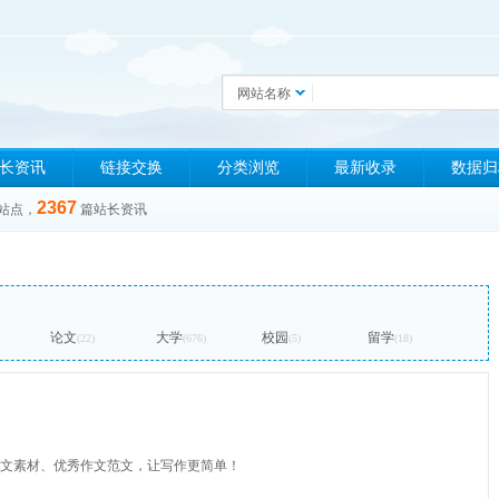
网站名称
长资讯
链接交换
分类浏览
最新收录
数据归
2367
站点，
篇站长资讯
论文
大学
校园
留学
(22)
(676)
(5)
(18)
文素材、优秀作文范文，让写作更简单！