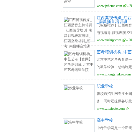
室学员及家长的一致好评！
www.jxhema.com
- 2
江西翼视传媒_江西
_南昌播音培训班
【权威推荐】江西教育
电视编导,影视表演,空乘
www.yishijy.com
- 20
艺考培训机构_中
北京中艺艺考教育是一
的教学经验，总结制定
术人才。
www.zhongyiyikao.com
职业学校
职校通招生网专注全国
务，同时还提供各职校
www.zhixiaoto.com
-
高中学校
中考升学网是一个正规的