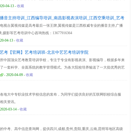
江西荷马美术高考画室咨询热线：0791-88115252
020-04-13 -
收藏
播音主持培训_江西编导培训_南昌影视表演培训_江西空乘培训_艺考
电视台翼视传媒是高考最后一张王牌,翼视传媒是江西权威专业的播音主持,广播
,摄影等艺考培训中心咨询热线：13677916364
20-04-13 -
收藏
艺艺考【官网】艺考培训班-北京中艺艺考培训学院
所中国顶尖艺考教育培训学校，专注于专业有影视表演、影视编导，根据多年来
了一套科学、全面系统的教学管理模式。为各大院校培养输送了一大批优秀的艺
- 2020-04-09 -
收藏
各地大中专职业技术学校信息的发布，为同学们提供良好的互联网职校综合服
相关资讯。
 2020-03-14 -
收藏
中考、高中信息查询网，提供四川,成都,贵州,贵阳,重庆,云南,昆明等地区高级