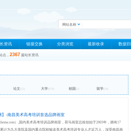
网站名称
长资讯
链接交换
分类浏览
最新收录
数据归
2367
站点，
篇站长资讯
论文
大学
校园
留学
(22)
(676)
(5)
(18)
网】-南昌美术高考培训首选品牌画室
xhema.com）,国内美术高考培训品牌画室，荷马画室总校创始于2003年，拥有17
累计为九大美院及国内重点院校输送美术高考培训专业人才近万人，深受南昌画