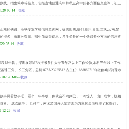
数线、招生简章等信息，包括当地普通高中和私立高中的各方面信息查询，初三
息查询平台。
2020-03-14 -
收藏
规的铁路、高铁专业学校信息查询网，提供四川,成都,贵州,贵阳,重庆,云南,昆
的排名、录取分数线、招生简章等信息，考生必备的一个铁路专业方面的信息查
020-03-14 -
收藏
课程18年载，深圳在职MBA报考条件大专五年及以上工作经验,本科三年以上工作
角、长三角区，总机:0755-23225512 古主任:18688627139(微信/电话/)香港
海牙国际认证，香港公正
- 2020-03-06 -
收藏
故事网看故事吧，看个一年半载，你就会不鸣则已，一鸣惊人，出口成章，脱颖
佼者。 成语故事： 1191年，南宋爱国诗人陆游因为力主抗金而得罪了权贵们，
。他乐于助人，同情百姓，深得当地群众的拥护。二年后，他被推荐为地方上的
9-12-29 -
收藏
里有什么事，大伙儿都愿意来找他商量……