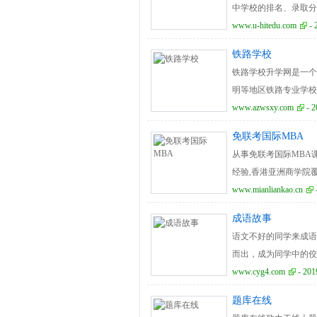
中学校的排名、录取分
学生必备的一个考前信
www.u-hitedu.com
- 
铁路学校
铁路学校升学网是一个正
明等地区铁路专业学校
询平台。
www.azwsxy.com
- 2
免联考国际MBA
从事免联考国际MBA
经验,香港亚洲商学院覆盖珠三
亚洲商学院颁发证书可
www.mianliankao.cn
成语故事
语文不好的同学来成语
而出，成为同学中的佼
被免职后隐居山阴三山
www.cyg4.com
- 201
甲长。从此，只要村庄
题库在线