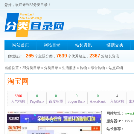
您好，欢迎来到35分类目录！
网站首页
网站目录
站长资讯
链接交换
265
7639
2367
数据统计：
个主题分类，
个优秀站点，
篇站长资讯
当前位置：
35分类目录
»
分类目录
»
生活服务
»
购物
»
综合购物
» 站点详细
淘宝网
6306
0
0
0
0
4
人气指数
PageRank
百度权重
Sogou Rank
AlexaRank
入站次数
出
网站地址：
www.t
服务器IP：
155.1
站长推荐：