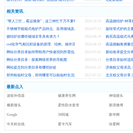
相关资讯
“帮人三忙，霉运缠身”，这三种忙千万不要帮，别等吃亏才后悔
2024-10-16
高温烧结炉-钟
不锈钢节能箱式电炉产品特点、应用领域及其价格
2024-07-15
旋转管式炉的主
烧结炉在哪些领域非常具有潜力？
2024-06-19
购买高温箱式马
cvd化学气相沉积设备的原理、结构、操作流程及应用
2024-06-19
高温接触角测量
网站分类目录如何帮助用户快速找到所需信息？
2024-05-02
新站收录提交分
网站分类目录：探索网络世界的导航图
2024-03-13
分类目录如何适
网站提交到分类目录有哪些好处
2024-01-21
济南租父母演员,
郑州租临时父母，郑州哪里可以租临时生活演员？
2023-07-22
北京租父母分享:
最新点入
波纹补偿器
健康养生网
伸缩接头
橡胶接头
柔性防水套管
新浪微博
Google
58同城
新华网
中关村在线
爱卡汽车
珍爱网