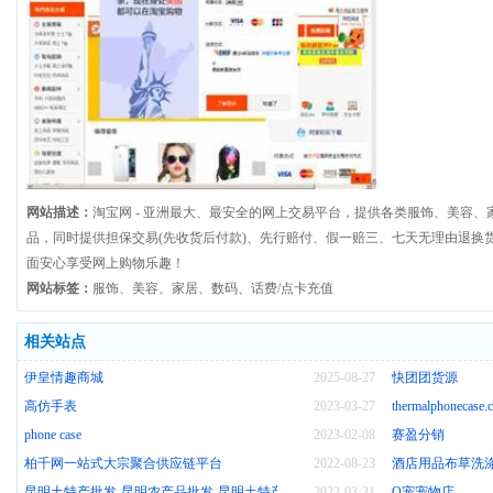
网站描述：
淘宝网 - 亚洲最大、最安全的网上交易平台，提供各类服饰、美容、
品，同时提供担保交易(先收货后付款)、先行赔付、假一赔三、七天无理由退换
面安心享受网上购物乐趣！
网站标签：
服饰、美容、家居、数码、话费/点卡充值
相关站点
伊皇情趣商城
2025-08-27
快团团货源
高仿手表
2023-03-27
thermalphonecase.
phone case
2023-02-08
赛盈分销
柏千网一站式大宗聚合供应链平台
2022-08-23
酒店用品布草洗涤
昆明土特产批发-昆明农产品批发-昆明土特产公司-优辰特产
2022-03-31
Q宠宠物店