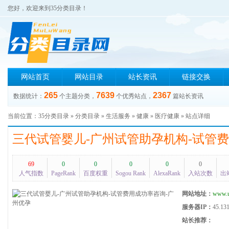
您好，欢迎来到35分类目录！
网站首页
网站目录
站长资讯
链接交换
265
7639
2367
数据统计：
个主题分类，
个优秀站点，
篇站长资讯
当前位置：
35分类目录
»
分类目录
»
生活服务
»
健康
»
医疗健康
» 站点详细
三代试管婴儿-广州试管助孕机构-试管
69
0
0
0
0
0
人气指数
PageRank
百度权重
Sogou Rank
AlexaRank
入站次数
出
网站地址：
www.u
服务器IP：
45.13
站长推荐：