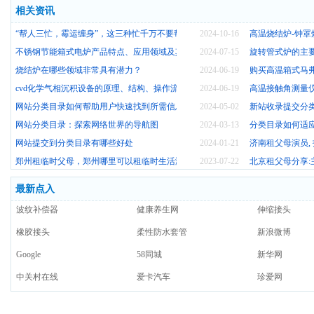
相关资讯
“帮人三忙，霉运缠身”，这三种忙千万不要帮，别等吃亏才后悔
2024-10-16
高温烧结炉-钟
不锈钢节能箱式电炉产品特点、应用领域及其价格
2024-07-15
旋转管式炉的主
烧结炉在哪些领域非常具有潜力？
2024-06-19
购买高温箱式马
cvd化学气相沉积设备的原理、结构、操作流程及应用
2024-06-19
高温接触角测量
网站分类目录如何帮助用户快速找到所需信息？
2024-05-02
新站收录提交分
网站分类目录：探索网络世界的导航图
2024-03-13
分类目录如何适
网站提交到分类目录有哪些好处
2024-01-21
济南租父母演员,
郑州租临时父母，郑州哪里可以租临时生活演员？
2023-07-22
北京租父母分享:
最新点入
波纹补偿器
健康养生网
伸缩接头
橡胶接头
柔性防水套管
新浪微博
Google
58同城
新华网
中关村在线
爱卡汽车
珍爱网