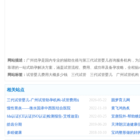
网站描述：
广州优孕是国内专业的辅助生殖与第三代试管婴儿咨询服务机构，为
靠谱的一站式助孕解决方案，涵盖试管流程、费用、成功率及备孕攻略，全程贴
网站标签：
试管婴儿费用大概多少钱
三代试管
三代试管婴儿
广州试管机构
相关站点
三代试管婴儿-广州试管助孕机构-试管费用成功率咨询-广州优孕
2026-05-22
圆梦育儿网
慢性胃炎——衡水国承中西医结合医院
2022-11-19
黄飞鸿热炙
fda认证|CE认证|ISO认证|检测报告-艾维迪亚(深圳)医疗科技有限公司
2022-03-25
宜唐院外-帮助
皓齿分期
2019-06-20
天津朗汉迪健康
多睦健康
2018-10-10
宝鸡整形做的好