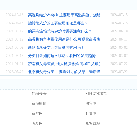
，别等吃亏才后悔
2024-10-16
高温烧结炉-钟罩炉主要用于高温实验、烧结、热处理等工艺
2024-07-15
价格
2024-07-15
旋转管式炉的主要应用领域是哪些？
2024-07-15
2024-06-19
购买高温箱式马弗炉时需要注意什么？
2024-06-19
程及应用
2024-06-19
高温接触角测量仪用途是什么,可视化高温接触角测试仪厂家
2024-06-17
？
2024-05-02
新站收录提交分类目录网有用吗？
2024-05-02
2024-03-13
分类目录如何适应移动互联网的发展趋势
2024-03-07
2024-01-21
济南租父母演员, 找人扮演爸妈,同城租父母服务
2023-07-22
员？
2023-07-22
北京租父母分享:主要看对方的父母！90后择偶新标准
2023-07-22
伸缩接头
刚性防水套管
管
新浪微博
淘宝网
新华网
赶集网
珍爱网
凡客诚品