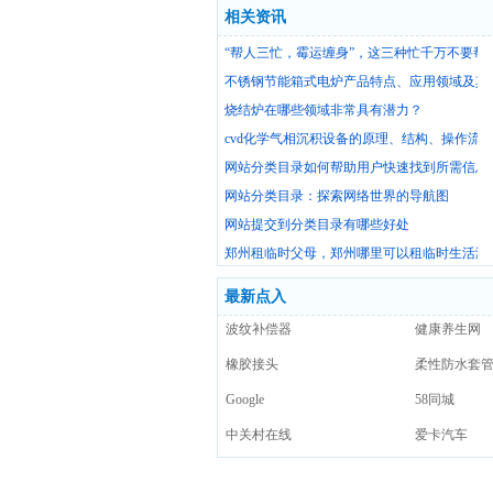
相关资讯
“帮人三忙，霉运缠身”，这三种忙千万不要帮
不锈钢节能箱式电炉产品特点、应用领域及其
烧结炉在哪些领域非常具有潜力？
cvd化学气相沉积设备的原理、结构、操作流
网站分类目录如何帮助用户快速找到所需信息
网站分类目录：探索网络世界的导航图
网站提交到分类目录有哪些好处
郑州租临时父母，郑州哪里可以租临时生活演
最新点入
波纹补偿器
健康养生网
橡胶接头
柔性防水套
Google
58同城
中关村在线
爱卡汽车