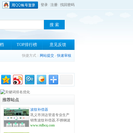
/
登录
/
注册
/
找回密码
档
TOP排行榜
意见反馈
快捷方式：
网站提交
-
快速审核
推荐站点
波纹补偿器
巩义市润达管道专业生产
销售波纹补偿器,不锈钢波
www.rtdbcq.com
纹补偿器等产品,波纹补偿
器系列产品规格齐全,可按