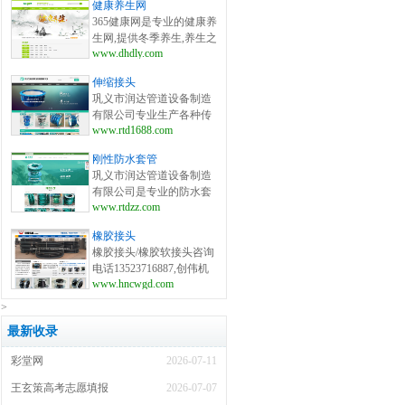
健康养生网
需定制,质量可靠,售后有保
365健康网是专业的健康养
障,润达管道补偿器因尺寸
生网,提供冬季养生,养生之
精准、性能出色、品质优
www.dhdly.com
道,养生保健,两性健康,女
良,应用越来越为广泛,专业
性健康,男性健康,四季养
成就未来,品质决定效益,期
伸缩接头
生,大众养生,健康减肥,美
待与您真诚合作.
巩义市润达管道设备制造
容养生,健康饮食等健康养
有限公司专业生产各种传
生知识,走健康之路、行养
www.rtd1688.com
力接头、伸缩接头、伸缩
生之道、享健康生活,就来
器、防水套管、补偿器等
365健康网!
刚性防水套管
产品，并为您提供优质的
巩义市润达管道设备制造
产品售后服务,备有大量现
有限公司是专业的防水套
货,想了解有关传力接头和
www.rtdzz.com
管厂家,备有大量现货,防水
伸缩接头价格相关信息咨
套管价格咨询:0371-
询:0371-64031789;0371-
橡胶接头
64031789;0371-64030292,
64030292
橡胶接头/橡胶软接头咨询
主要产品有:柔性防水套管,
电话13523716887,创伟机
刚性防水套管,02s404防水
www.hncwgd.com
械专业生产橡胶接头、橡
套管等。
胶软接头、可曲挠橡胶接
>
头、鸭嘴阀、橡胶鸭嘴
最新收录
阀、橡胶止回阀、橡胶柔
性接头、橡胶伸缩节、橡
彩堂网
2026-07-11
胶补偿器等产品,网
址:http://www.hncwgd.com/
王玄策高考志愿填报
2026-07-07