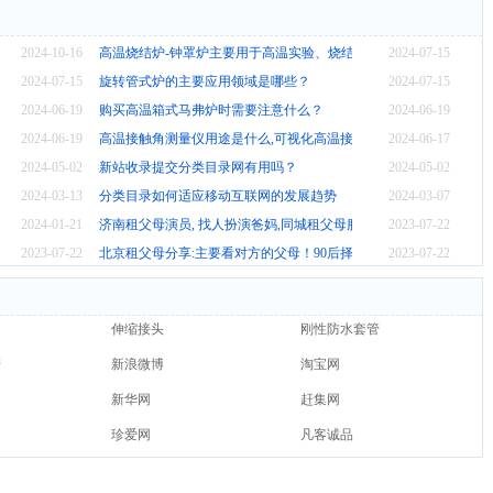
，别等吃亏才后悔
2024-10-16
高温烧结炉-钟罩炉主要用于高温实验、烧结、热处理等工艺
2024-07-15
价格
2024-07-15
旋转管式炉的主要应用领域是哪些？
2024-07-15
2024-06-19
购买高温箱式马弗炉时需要注意什么？
2024-06-19
程及应用
2024-06-19
高温接触角测量仪用途是什么,可视化高温接触角测试仪厂家
2024-06-17
？
2024-05-02
新站收录提交分类目录网有用吗？
2024-05-02
2024-03-13
分类目录如何适应移动互联网的发展趋势
2024-03-07
2024-01-21
济南租父母演员, 找人扮演爸妈,同城租父母服务
2023-07-22
员？
2023-07-22
北京租父母分享:主要看对方的父母！90后择偶新标准
2023-07-22
伸缩接头
刚性防水套管
管
新浪微博
淘宝网
新华网
赶集网
珍爱网
凡客诚品