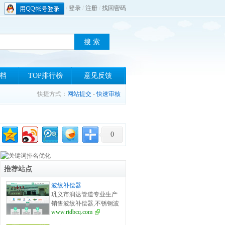
/
登录
/
注册
/
找回密码
档
TOP排行榜
意见反馈
快捷方式：
网站提交
-
快速审核
0
推荐站点
波纹补偿器
巩义市润达管道专业生产
销售波纹补偿器,不锈钢波
www.rtdbcq.com
纹补偿器等产品,波纹补偿
器系列产品规格齐全,可按