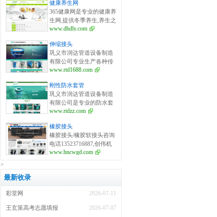
健康养生网
需定制,质量可靠,售后有保
365健康网是专业的健康养
障,润达管道补偿器因尺寸
生网,提供冬季养生,养生之
精准、性能出色、品质优
www.dhdly.com
道,养生保健,两性健康,女
良,应用越来越为广泛,专业
性健康,男性健康,四季养
成就未来,品质决定效益,期
伸缩接头
生,大众养生,健康减肥,美
待与您真诚合作.
巩义市润达管道设备制造
容养生,健康饮食等健康养
有限公司专业生产各种传
生知识,走健康之路、行养
www.rtd1688.com
力接头、伸缩接头、伸缩
生之道、享健康生活,就来
器、防水套管、补偿器等
365健康网!
刚性防水套管
产品，并为您提供优质的
巩义市润达管道设备制造
产品售后服务,备有大量现
有限公司是专业的防水套
货,想了解有关传力接头和
www.rtdzz.com
管厂家,备有大量现货,防水
伸缩接头价格相关信息咨
套管价格咨询:0371-
询:0371-64031789;0371-
橡胶接头
64031789;0371-64030292,
64030292
橡胶接头/橡胶软接头咨询
主要产品有:柔性防水套管,
电话13523716887,创伟机
刚性防水套管,02s404防水
www.hncwgd.com
械专业生产橡胶接头、橡
套管等。
胶软接头、可曲挠橡胶接
>
头、鸭嘴阀、橡胶鸭嘴
最新收录
阀、橡胶止回阀、橡胶柔
性接头、橡胶伸缩节、橡
彩堂网
2026-07-11
胶补偿器等产品,网
址:http://www.hncwgd.com/
王玄策高考志愿填报
2026-07-07