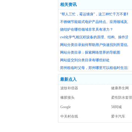
相关资讯
“帮人三忙，霉运缠身”，这三种忙千万不要帮
不锈钢节能箱式电炉产品特点、应用领域及其
烧结炉在哪些领域非常具有潜力？
cvd化学气相沉积设备的原理、结构、操作流
网站分类目录如何帮助用户快速找到所需信息
网站分类目录：探索网络世界的导航图
网站提交到分类目录有哪些好处
郑州租临时父母，郑州哪里可以租临时生活演
最新点入
波纹补偿器
健康养生网
橡胶接头
柔性防水套
Google
58同城
中关村在线
爱卡汽车